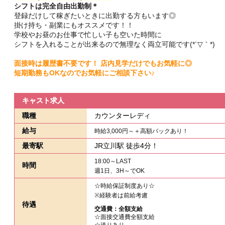
シフトは完全自由出勤制＊
登録だけして稼ぎたいときに出勤する方もいます◎
掛け持ち・副業にもオススメです！！
学校やお昼のお仕事で忙しい子も空いた時間に
シフトを入れることが出来るので無理なく両立可能です(*´▽｀*)
面接時は履歴書不要です！ 店内見学だけでもお気軽に◎
短期勤務もOKなのでお気軽にご相談下さい♪
キャスト求人
職種
カウンターレディ
給与
時給3,000円～＋高額バックあり！
最寄駅
JR立川駅 徒歩4分！
18:00～LAST
時間
週1日、3H～でOK
☆時給保証制度あり☆
※経験者は前給考慮
待遇
交通費：全額支給
☆面接交通費全額支給