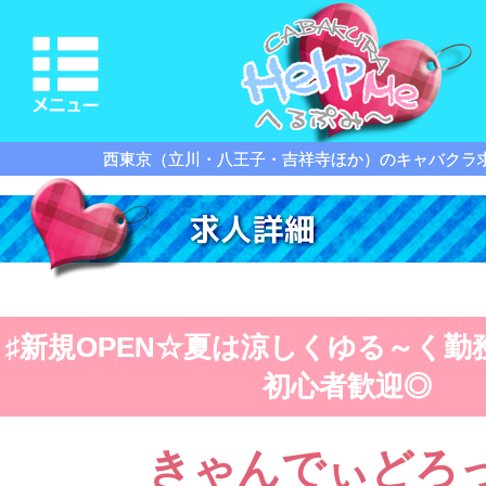
西東京（立川・八王子・吉祥寺ほか）のキャバクラ
♯新規OPEN☆夏は涼しくゆる～く勤
初心者歓迎◎
きゃんでぃどろ