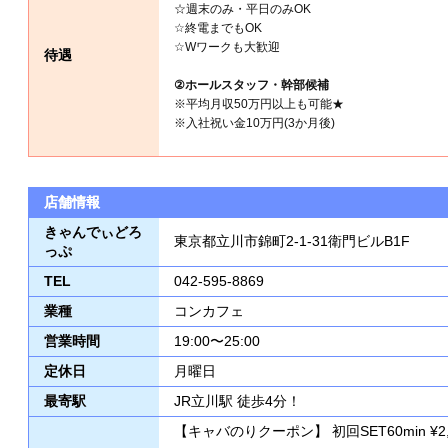
☆週末のみ・平日のみOK
☆終電までもOK
☆Wワークも大歓迎
待遇
②ホールスタッフ・幹部候補
※平均月収50万円以上も可能★
※入社祝い金10万円(3か月後)
店舗情報
きゃんでぃどろ
東京都立川市錦町2-1-31衛門ビルB1F
っぷ
TEL
042-595-8869
業種
コンカフェ
営業時間
19:00〜25:00
定休日
月曜日
最寄駅
JR立川駅 徒歩4分！
【キャバのりクーポン】 初回SET60min ¥2