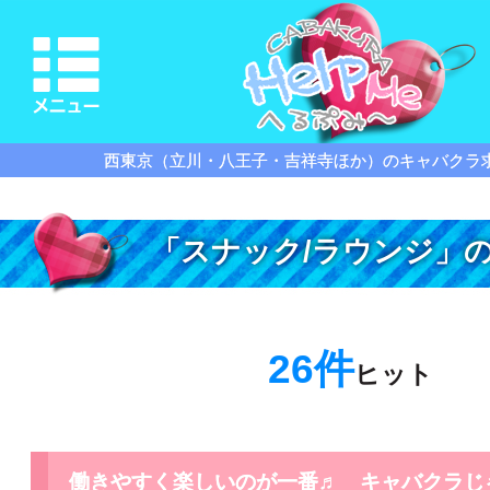
西東京（立川・八王子・吉祥寺ほか）のキャバクラ
「スナック/ラウンジ」
26件
ヒット
働きやすく楽しいのが一番♬ キャバクラじ