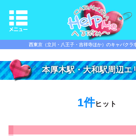
西東京（立川・八王子・吉祥寺ほか）のキャバクラ
本厚木駅・大和駅周辺エ
1件
ヒット